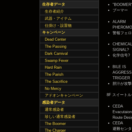
生存者データ
"BOOMER
ブーマー
生存者紹介
武器・アイテム
ALARM
仕掛け・設置物
PHEROMO
キャンペーン
警報フェロ
Dead Center
CHEMICA
The Passing
SIGNAL?
Dark Carnival
化学信号?
Swamp Fever
BILE IS
Hard Rain
AGGRESS
The Parish
TRIGGER
The Sacrifice
胆汁が攻撃
No Mercy
8F スイート
アドオンキャンペーン
感染者データ
CEDA
通常感染者
Evacutaion
珍しい通常感染者
Route Desi
CEDA
The Boomer
避難センタ
The Charger