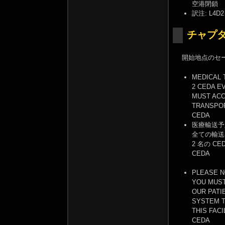
空港閉鎖
訳注: L4
チャプタ
開始地点のセ
MEDICAL 
2 CEDA E
MUST AC
TRANSPOR
CEDA
医療輸送予
全ての輸送
2 名の C
CEDA
PLEASE 
YOU MUST
OUR PATI
SYSTEM T
THIS FACI
CEDA