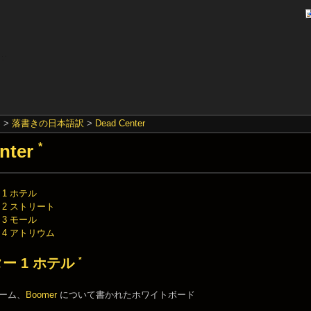
S
>
落書きの日本語訳
>
Dead Center
nter
*
1 ホテル
 2 ストリート
3 モール
 4 アトリウム
*
ー 1 ホテル
ルーム、
Boomer
について書かれたホワイトボード