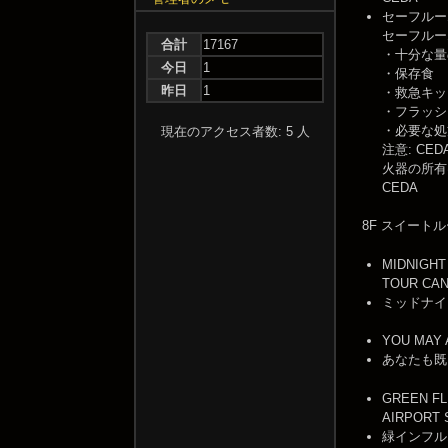
セーフルー
セーフルー
合計
17167
・十分な量
今日
1
・保存食
昨日
1
・救急キッ
・フラッシ
・必要な処
現在のアクセス者数: 5 人
注意: C
火器の所有
CEDA
8F スイート
MIDNIGHT
TOUR CA
ミッドナイ
YOU MAY 
あなたも既
GREEN FL
AIRPORT
緑インフル