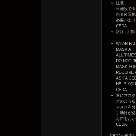
注意
当施設で医
患者位置把
必要があり
CEDA
訳注: 手
WEAR FA
MASK AT
ALL TIME
DO NOT R
MASK FOR
REQUIRE 
ASK A CE
HELP YOU
CEDA
常にマスク
どのような
マスクを外
手助けが必
お声をおか
CEDA
CEDAの車両