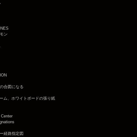
"
NES
モン
L
ION
の合図になる
ルーム、ホワイトボードの張り紙
 Center
gnations
ー経路指定図