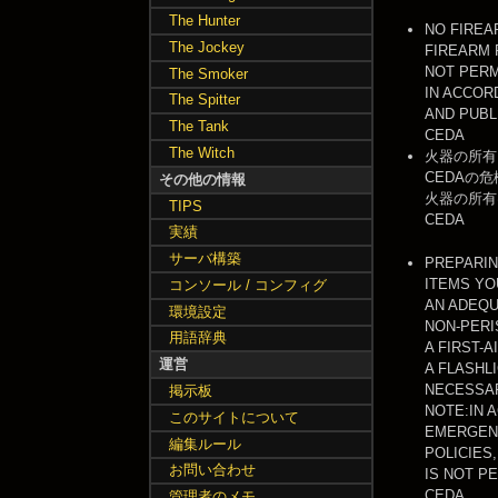
The Hunter
NO FIRE
The Jockey
FIREARM 
NOT PERM
The Smoker
IN ACCO
The Spitter
AND PUBL
The Tank
CEDA
The Witch
火器の所有
CEDAの
その他の情報
火器の所有
TIPS
CEDA
実績
サーバ構築
PREPARI
ITEMS YO
コンソール / コンフィグ
AN ADEQU
環境設定
NON-PERI
用語辞典
A FIRST-A
運営
A FLASHL
NECESSAR
掲示板
NOTE:IN 
このサイトについて
EMERGEN
編集ルール
POLICIES
お問い合わせ
IS NOT P
CEDA
管理者のメモ