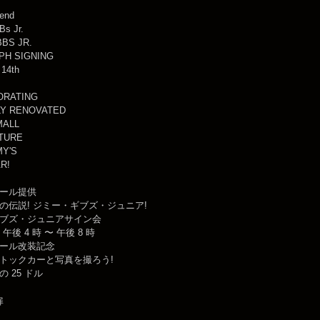
gend
s Jr.
BBS JR.
PH SIGNING
14th
RATING
LY RENOVATED
MALL
TURE
MY'S
R!
ール提供
の伝説! ジミー・ギブズ・ジュニア!
ブズ・ジュニアサイン会
日 午後 4 時 〜 午後 8 時
ール改装記念
トックカーと写真を撮ろう!
 25 ドル
扉