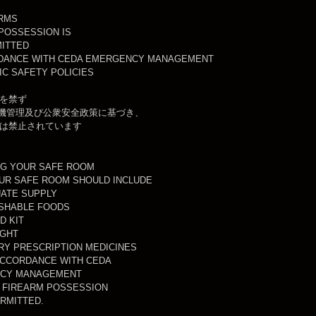
ARMS
POSSESSION IS
ITTED
RDANCE WITH CEDA EMERGENCY MANAGEMENT
IC SAFETY POLICIES
を禁ず
危機管理及び公衆安全政策に基づき、
は禁止されています
NG YOUR SAFE ROOM
UR SAFE ROOM SHOULD INCLUDE
ATE SUPPLY
SHABLE FOODS
ID KIT
IGHT
Y PRESCRIPTION MEDICINES
ACCORDANCE WITH CEDA
CY MANAGEMENT
, FIREARM POSSESSION
ERMITTED.