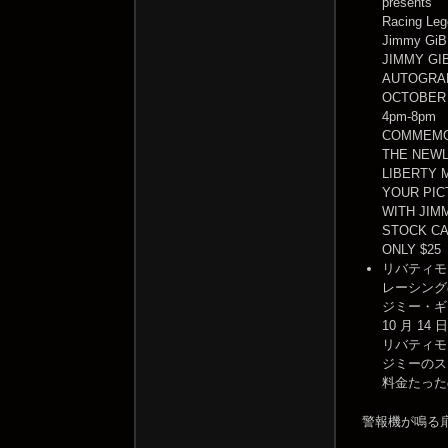
presents
Racing Le
Jimmy GiBB
JIMMY GI
AUTOGRA
OCTOBER 
4pm-8pm
COMMEMO
THE NEW
LIBERTY 
YOUR PIC
WITH JIM
STOCK CA
ONLY $25
リバティモ
レーシング
ジミー・ギ
10 月 14 
リバティモ
ジミーのス
料金たったの
警報機が鳴る