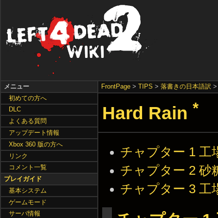
メニュー
FrontPage
>
TIPS
>
落書きの日本語訳
初めての方へ
*
Hard Rain
DLC
よくある質問
アップデート情報
Xbox 360 版の方へ
チャプター 1 工
リンク
チャプター 2 砂
コメント一覧
プレイガイド
チャプター 3 
基本システム
ゲームモード
サーバ情報