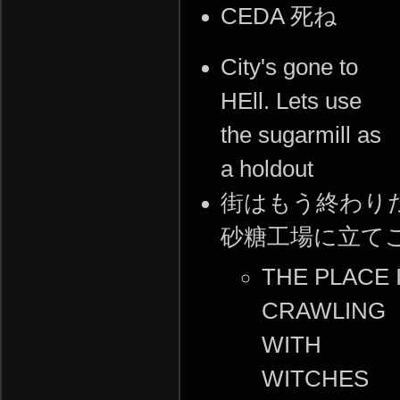
CEDA 死ね
City's gone to
HEll. Lets use
the sugarmill as
a holdout
街はもう終わり
砂糖工場に立て
THE PLACE 
CRAWLING
WITH
WITCHES