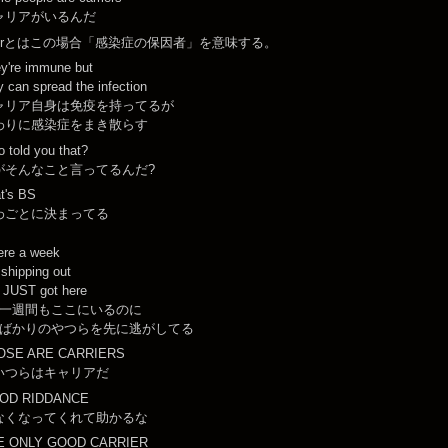
ャリアがいるんだ
rrierとはこの場合「感染症の保因者」を意味する。
y're immune but
y can spread the infection
ャリア自身は免疫を持ってるが
わりに感染症をまき散らす
 told you that?
がそんなこと言ってるんだ?
t's BS
わごとに決まってる
ere a week
 shipping out
 JUST got here
一週間もここにいるのに
ばかりのやつらを先に逃がしてる
OSE ARE CARRIERS
いつらはキャリアだ
OD RIDDANCE
なくなってくれて助かるな
E ONLY GOOD CARRIER