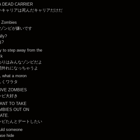
 A DEAD CARRIER
いキャリアは死んだキャリアだけだ
e Zombies
ゾンビが嫌いです
lly?
当?
 to step away from the
ck
わりはみんなゾンビだよ
間外れになっちゃうよ
 what a moron
しくワラタ
LOVE ZOMBIES
ンビ大好き
WANT TO TAKE
MBIES OUT ON
DATE.
ンビたんとデートしたい
uld someone
ase hide