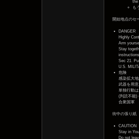
the
も
開始地点のセ
DANGER
Highly Con
Arm yourse
Stay togethe
instructions
Sec 21. P
U.S. MILI
危険
感染拡大地
武器を用意
単独行動は
(判読不能)
合衆国軍
街中の張り紙
CAUTION
Stay in Yo
Do not lea