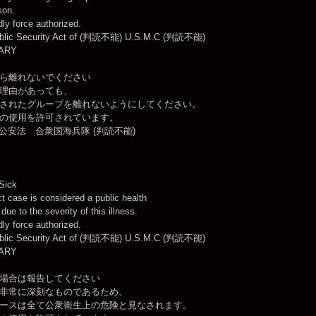
son.
ly force authorized.
ublic Security Act of (判読不能) U.S.M.C (判読不能)
TARY
ら離れないでください
理由があっても、
されたグループを離れないようにしてください。
の使用を許可されています。
 公安法 合衆国海兵隊 (判読不能)
Sick
 case is considered a public health
ue to the severity of this illness.
ly force authorized.
ublic Security Act of (判読不能) U.S.M.C (判読不能)
TARY
場合は報告してください
非常に深刻なものであるため、
ースは全て公衆衛生上の危険と見なされます。