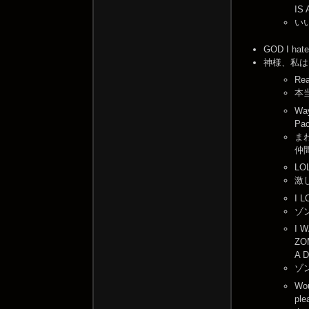
IS
い
GOD I hat
神様、私は
Rea
本
Way
Pa
ま
仲
LOL
激
I 
ゾ
I 
ZO
A 
ゾ
Wo
ple