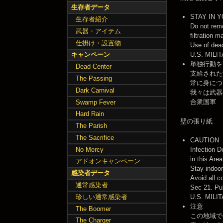
生存者データ
STAY IN 
生存者紹介
Do not rem
武器・アイテム
filtration 
仕掛け・設置物
Use of dead
U.S. MILI
キャンペーン
単独行動を
Dead Center
支給された
The Passing
常に身につ
Dark Carnival
我々は武器
合衆国軍
Swamp Fever
Hard Rain
壁の張り紙
The Parish
The Sacrifice
CAUTION
No Mercy
Infection D
in this Area
アドオンキャンペーン
Stay indoor
感染者データ
Avoid all c
通常感染者
Sec 21. P
珍しい通常感染者
U.S. MILI
注意
The Boomer
この地域で
The Charger