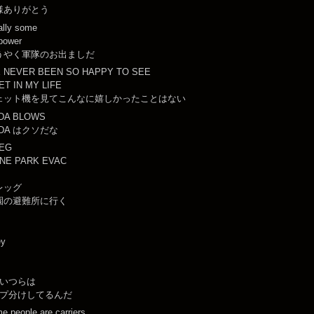
様ありがとう
ally some
epower
うやく軍隊のお出ましだ
E NEVER BEEN SO HAPPY TO SEE
ET IN MY LIFE
ェット機を見てこんなに嬉しかったことはない
DA BLOWS
EDA はクソだな
EG
NE PARK EVAC
レッグ
園の避難所に行く
ey
いつらは
プ分けしてるんだ
e people are carriers