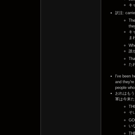
キ
訳注: ca
The
the
キ
ま
Who
誰
Tha
た
I've been h
and they're
people who
おれはもう
軍は今来た
TH
そ
GO
い
TH