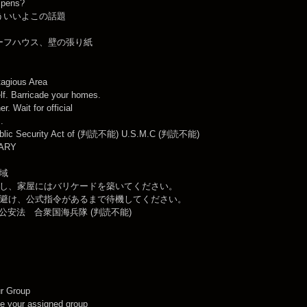
 pens?
ういいよこの話題
ーフハウス、壁の張り紙
tagious Area
lf. Barricade your homes.
r. Wait for official
.
ublic Security Act of (判読不能) U.S.M.C (判読不能)
TARY
域
し、家屋にはバリケードを築いてください。
避け、公式指令があるまで待機してください。
 公安法 合衆国海兵隊 (判読不能)
ur Group
ve your assigned group