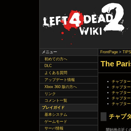
メニュー
FrontPage
>
TIP
初めての方へ
The Par
DLC
よくある質問
アップデート情報
チャプター 
Xbox 360 版の方へ
チャプター 
チャプター 
リンク
チャプター 
コメント一覧
チャプター 
プレイガイド
基本システム
チャプタ
ゲームモード
サーバ情報
開始地点近く