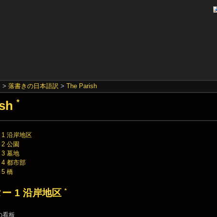
S
>
落書きの日本語訳
>
The Parish
ish
*
1 沿岸地区
2 公園
3 墓地
4 都市部
5 橋
*
ー 1 沿岸地区
の看板