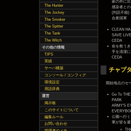
家の外に出
The Hunter
感染者との
The Jockey
(判読不能)
合衆国軍
The Smoker
The Spitter
CLEAN H
The Tank
SAVE LIV
The Witch
CEDA
命を救うき
その他の情報
手を清潔に
TIPS
CEDA
実績
サーバ構築
チャプタ
コンソール / コンフィグ
環境設定
開始地点のセ
用語辞典
Go To THE
運営
PARK
掲示板
ARMY'S E
このサイトについて
EVERYBO
公園へ行く
編集ルール
軍が皆を避
お問い合わせ
TH
管理者のメモ