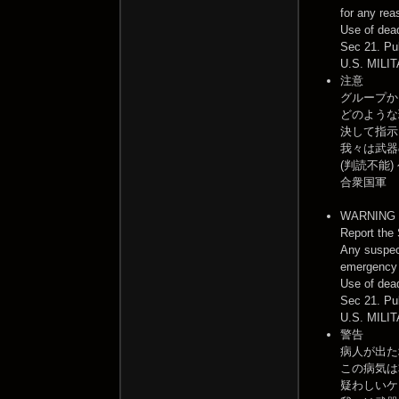
for any rea
Use of dead
Sec 21. P
U.S. MILI
注意
グループか
どのような
決して指示
我々は武器
(判読不能)
合衆国軍
WARNING
Report the 
Any suspect
emergency d
Use of dead
Sec 21. P
U.S. MILI
警告
病人が出た
この病気は
疑わしいケ