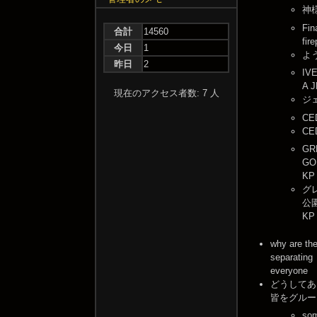
神
Fin
合計
14560
fir
今日
1
よ
昨日
2
IV
A J
現在のアクセス者数: 7 人
ジ
CE
C
GR
GO
KP
グ
公
KP
why are th
separating
everyone
どうしてあ
皆をグルー
som