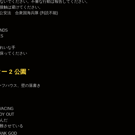
ないでください。不審な行動は報告してください。
接触は避けてください。
 公安法 合衆国海兵隊 (判読不能)
ANDS
ES
れいな手
保ってください
*
ー 2 公園
ーフハウス、壁の落書き
VACING
DY OUT
んだ
難させている
ANK GOD