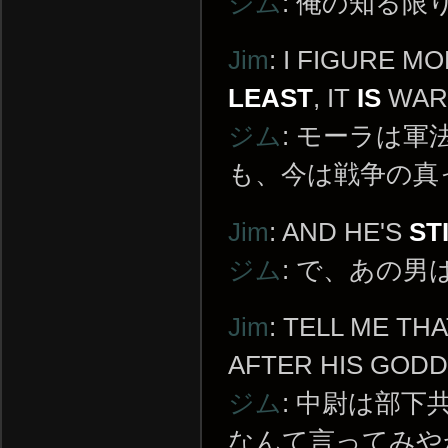
ジム
: 俺の知る
Jim
: I FIGURE M
LEAST
, IT
IS
WAR
ジム
: モーラは
も、今は戦争の真
Jim
: AND HE'S
ST
ジム
: で、あの
Jim
: TELL ME TH
AFTER HIS GOD
ジム
: 中尉は部
なんて言ってみや