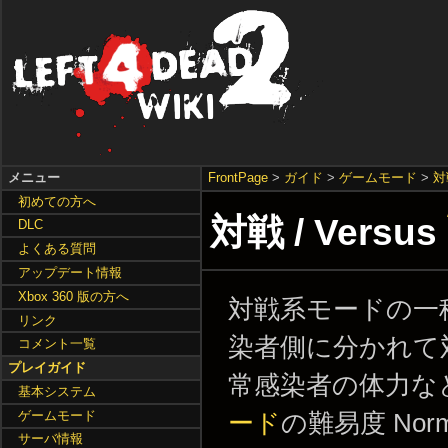
メニュー
FrontPage
>
ガイド
>
ゲームモード
>
対
初めての方へ
対戦 / Versus
DLC
よくある質問
アップデート情報
Xbox 360 版の方へ
対戦系モードの一
リンク
染者側に分かれて
コメント一覧
プレイガイド
常感染者の体力な
基本システム
ゲームモード
ード
の難易度 Nor
サーバ情報