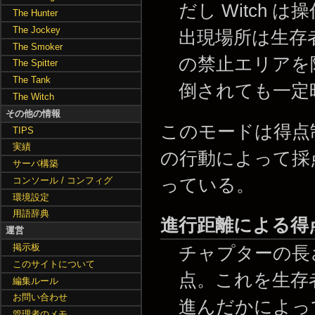
だし Witch 
The Hunter
The Jockey
出現場所は生存
The Smoker
の禁止エリアを
The Spitter
The Tank
倒されても一定
The Witch
その他の情報
このモードは得点
TIPS
実績
の行動によって採
サーバ構築
っている。
コンソール / コンフィグ
環境設定
用語辞典
進行距離による得
運営
掲示板
チャプターの長
このサイトについて
点。これを生存
編集ルール
お問い合わせ
進んだかによっ
管理者のメモ