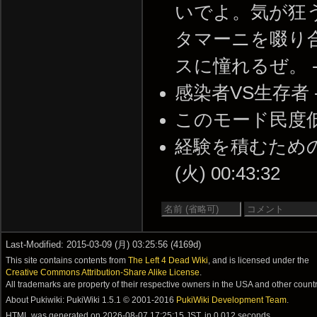
いでよ。気が狂
タマーニを啜り
スに憧れるぜ。 -- 20
感染者VS生存者 -- 2
このモード民度低すぎ -
経験を積むための経
(火) 00:43:32
Last-Modified: 2015-03-09 (月) 03:25:56 (4169d)
This site contains contents from
The Left 4 Dead Wiki
, and is licensed under the
Creative Commons Attribution-Share Alike License
.
All trademarks are property of their respective owners in the USA and other countr
About Pukiwiki: PukiWiki 1.5.1 © 2001-2016
PukiWiki Development Team
.
HTML was generated on
2026-08-07 17:25:15 JST
, in 0.012 seconds.