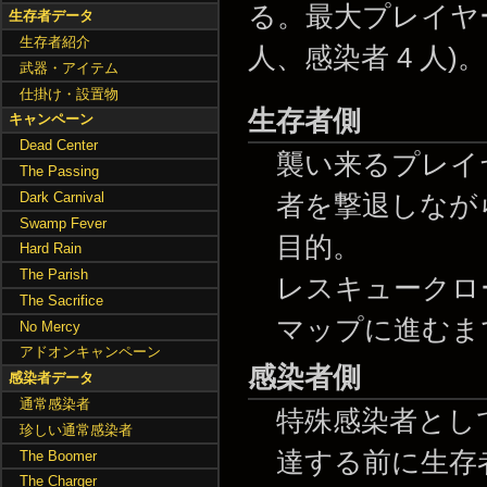
る。最大プレイヤー数
生存者データ
生存者紹介
人、感染者 4 人)。
武器・アイテム
仕掛け・設置物
生存者側
キャンペーン
Dead Center
襲い来るプレイ
The Passing
Dark Carnival
者を撃退しなが
Swamp Fever
目的。
Hard Rain
The Parish
レスキュークロー
The Sacrifice
マップに進むま
No Mercy
アドオンキャンペーン
感染者側
感染者データ
通常感染者
特殊感染者とし
珍しい通常感染者
達する前に生存
The Boomer
The Charger