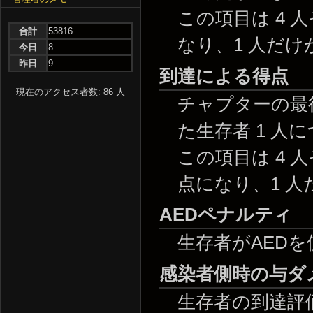
この項目は 4
合計
53816
なり、1 人だけ
今日
8
昨日
9
到達による得点
現在のアクセス者数: 86 人
チャプターの最後
た生存者 1 人に
この項目は 4 
点になり、1 人
AEDペナルティ
生存者がAED
感染者側時の与ダ
生存者の到達評