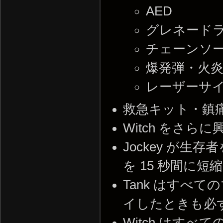
AED
グレネード
チェーンソ
爆発弾・火
レーザーサ
救急キット・鎮
Witch をさら
Jockey が
を 15 秒間に短
Tank はすべ
イしたときも必
Witch はす