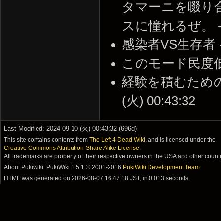
タマーニを啜り
スに憧れるぜ。 -- 20
感染者VS生存者 -- 2
このモード民度低すぎ -
経験を積むための経
(火) 00:43:32
Last-Modified: 2024-09-10 (火) 00:43:32 (696d)
This site contains contents from
The Left 4 Dead Wiki
, and is licensed under the
Creative Commons Attribution-Share Alike License
.
All trademarks are property of their respective owners in the USA and other countr
About Pukiwiki: PukiWiki 1.5.1 © 2001-2016
PukiWiki Development Team
.
HTML was generated on
2026-08-07 16:47:18 JST
, in 0.013 seconds.