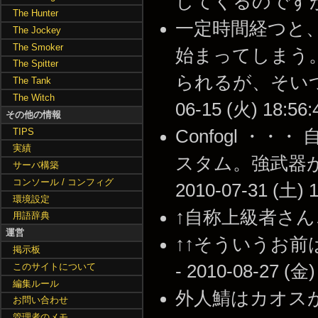
してくるのですがなぜで
The Hunter
一定時間経つと
The Jockey
The Smoker
始まってしまう
The Spitter
られるが、そいつら
The Tank
The Witch
06-15 (火) 18:56:
その他の情報
TIPS
Confogl ・
実績
スタム。強武器が
サーバ構築
コンソール / コンフィグ
2010-07-31 (土) 1
環境設定
↑自称上級者さんこわい
用語辞典
運営
↑↑そういうお前
掲示板
このサイトについて
- 2010-08-27 (金)
編集ルール
外人鯖はカオス
お問い合わせ
管理者のメモ