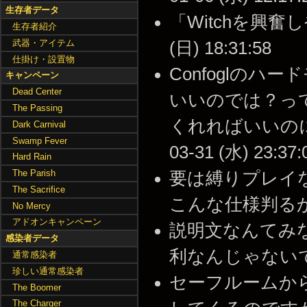
生存者データ
「Witchを興奮し
生存者紹介
武器・アイテム
(日) 18:31:58
仕掛け・設置物
Confoglの
キャンペーン
Dead Center
いいのでは？っ
The Passing
くれればいいのに
Dark Carnival
Swamp Fever
03-31 (水) 23:37:
Hard Rain
The Parish
要は縛りプレイ
The Sacrifice
こんな仕様判るかｗ --
No Mercy
アドオンキャンペーン
説明文なんてみ
感染者データ
利なんじゃないですか？ 
通常感染者
珍しい通常感染者
セーフルームか
The Boomer
The Charger