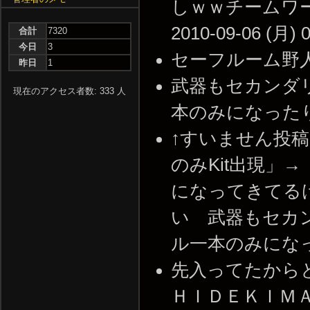
しｗｗチームワー
2010-09-06 (月) 0
合計
7320
今日
3
セーフルーム野人ってい
昨日
1
武器もセカンダ
現在のアクセス者数: 333 人
本のみになったりして -
↑すいません投
のみKit出現」
になってきてる
い 武器もセカ
ル一本のみになったりして
先入ってたから
ＨＩＤＥＫＩＭ