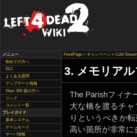
メニュー
FrontPage
>
キャンペーン
>
Cold Strea
初めての方へ
3. メモリアルブリ
DLC
よくある質問
アップデート情報
Xbox 360 版の方へ
The Parishフ
リンク
大な橋を渡るチャ
コメント一覧
プレイガイド
りというべきか転
基本システム
ゲームモード
高い箇所が非常に
サーバ情報