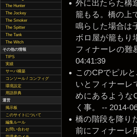
外に出たらた構
The Hunter
籠もる。橋の上
The Jockey
The Smoker
鳴らした場合は
The Spitter
The Tank
ボロ屋が籠もり
The Witch
フィナーレの難易度が
その他の情報
TIPS
04:41:39
実績
このCPでピル
サーバ構築
コンソール / コンフィグ
いとフィナーレ
環境設定
用語辞典
めにあるような
運営
く事。 -- 2014-06-
掲示板
このサイトについて
橋の階段を降り
編集ルール
前にフィナーレ
お問い合わせ
管理者のメモ