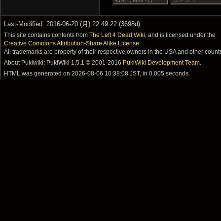
Last-Modified: 2016-06-20 (月) 22:49:22 (3698d)
This site contains contents from
The Left 4 Dead Wiki
, and is licensed under the
Creative Commons Attribution-Share Alike License
.
All trademarks are property of their respective owners in the USA and other countr
About Pukiwiki: PukiWiki 1.5.1 © 2001-2016
PukiWiki Development Team
.
HTML was generated on
2026-08-06 10:38:08 JST
, in 0.005 seconds.