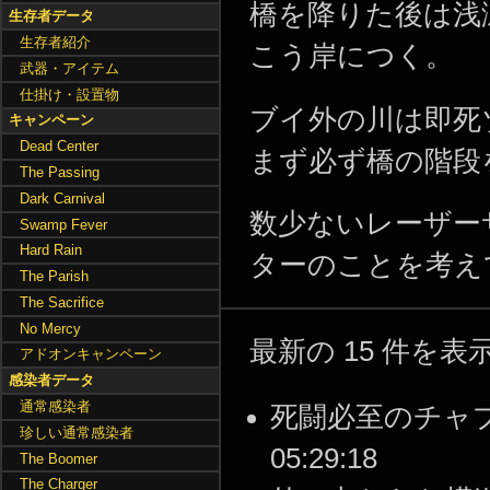
橋を降りた後は浅
生存者データ
生存者紹介
こう岸につく。
武器・アイテム
仕掛け・設置物
ブイ外の川は即死
キャンペーン
Dead Center
まず必ず橋の階段
The Passing
Dark Carnival
数少ないレーザー
Swamp Fever
Hard Rain
ターのことを考え
The Parish
The Sacrifice
No Mercy
最新の 15 件を
アドオンキャンペーン
感染者データ
通常感染者
死闘必至のチャプター
珍しい通常感染者
05:29:18
The Boomer
The Charger