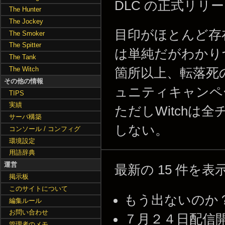
DLC の正式リ
The Hunter
The Jockey
目印がほとんど存
The Smoker
The Spitter
は単純だがわかり
The Tank
The Witch
箇所以上、転落死
その他の情報
ュニティキャンペ
TIPS
実績
ただしWitch
サーバ構築
しない。
コンソール / コンフィグ
環境設定
用語辞典
運営
最新の 15 件を
掲示板
このサイトについて
もう出ないのか？ -- 2
編集ルール
お問い合わせ
７月２４日配信開始か
管理者のメモ