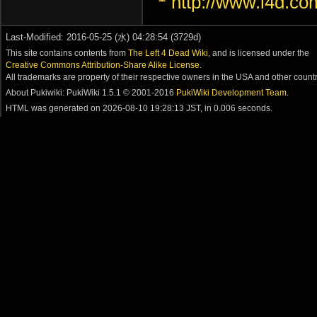
http://www.l4d.co
Last-Modified: 2016-05-25 (水) 04:28:54 (3729d)
This site contains contents from
The Left 4 Dead Wiki
, and is licensed under the
Creative Commons Attribution-Share Alike License
.
All trademarks are property of their respective owners in the USA and other countr
About Pukiwiki: PukiWiki 1.5.1 © 2001-2016
PukiWiki Development Team
.
HTML was generated on
2026-08-10 19:28:13 JST
, in 0.006 seconds.