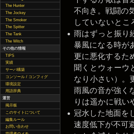
The Hunter
不向き。戦闘の
The Jockey
The Smoker
していないとこ
The Spitter
雨はずっと振り
The Tank
The Witch
暴風になる時が
その他の情報
更に悪化するた
TIPS
実績
聞くとウォーウ
サーバ構築
コンソール / コンフィグ
なり小さい）。
環境設定
雨風の音が強く
用語辞典
運営
りは遥かに戦い
掲示板
冠水した地面を
このサイトについて
編集ルール
速度低下が不可避
お問い合わせ
管理者のメモ