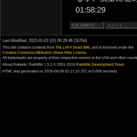
01:58:29
Last-Modified: 2022-01-03 (月) 00:29:48 (1678d)
This site contains contents from
The Left 4 Dead Wiki
, and is licensed under the
Creative Commons Attribution-Share Alike License
.
All trademarks are property of their respective owners in the USA and other countr
About Pukiwiki: PukiWiki 1.5.1 © 2001-2016
PukiWiki Development Team
.
HTML was generated on
2026-08-08 02:17:10 JST
, in 0.008 seconds.