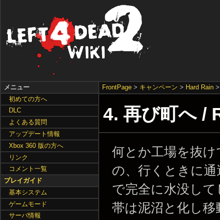
メニュー
FrontPage
>
キャンペーン
>
Hard Rain
初めての方へ
4. 再び町へ / R
DLC
よくある質問
アップデート情報
Xbox 360 版の方へ
何とか工場を抜け
リンク
の、行くときに通
コメント一覧
プレイガイド
で完全に水没して
基本システム
ゲームモード
帯は泥沼と化し移
サーバ情報