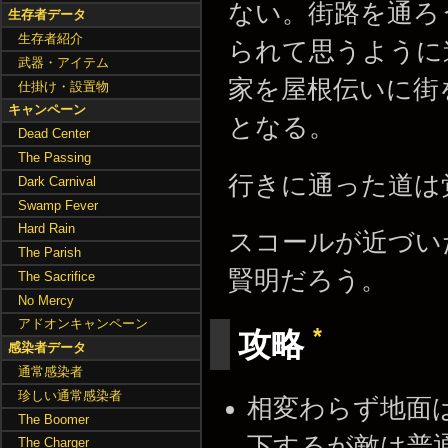
ない。街路を通ろ
生存者データ
生存者紹介
られて思うように
武器・アイテム
家を屋根伝いに街
仕掛け・設置物
キャンペーン
となる。
Dead Center
The Passing
行きに通った道は
Dark Carnival
Swamp Fever
Hard Rain
スコールが近づい
The Parish
賢明だろう。
The Sacrifice
No Mercy
アドオンキャンペーン
*
攻略
感染者データ
通常感染者
珍しい通常感染者
相変わらず地面
The Boomer
下するが敵は普
The Charger