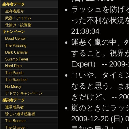
生存者データ
ラッシュを防げ
生存者紹介
武器・アイテム
った不利な状況を避け
仕掛け・設置物
21:38:34
キャンペーン
Dead Center
運悪く嵐の中、
The Passing
すること。視界
Dark Carnival
Swamp Fever
Expert） -- 2009-
Hard Rain
The Parish
↑↑いや、タイ
The Sacrifice
なると思う。ま
No Mercy
アドオンキャンペーン
きだけど。 -- 2009-
感染者データ
嵐のときにラッシ
通常感染者
珍しい通常感染者
2009-12-20 (日) 0
The Boomer
The Charger