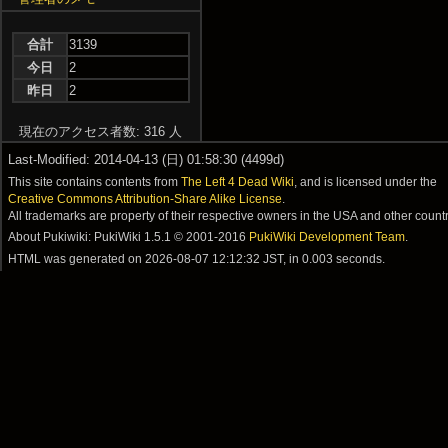
合計
3139
今日
2
昨日
2
現在のアクセス者数: 316 人
Last-Modified: 2014-04-13 (日) 01:58:30 (4499d)
This site contains contents from
The Left 4 Dead Wiki
, and is licensed under the
Creative Commons Attribution-Share Alike License
.
All trademarks are property of their respective owners in the USA and other countr
About Pukiwiki: PukiWiki 1.5.1 © 2001-2016
PukiWiki Development Team
.
HTML was generated on
2026-08-07 12:12:32 JST
, in 0.003 seconds.