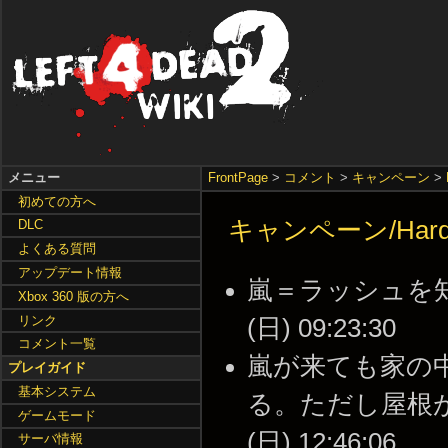
メニュー
FrontPage
>
コメント
>
キャンペーン
>
初めての方へ
キャンペーン/Hard
DLC
よくある質問
アップデート情報
嵐＝ラッシュを知ら
Xbox 360 版の方へ
リンク
(日) 09:23:30
コメント一覧
嵐が来ても家の
プレイガイド
基本システム
る。ただし屋根が壊
ゲームモード
(日) 12:46:06
サーバ情報