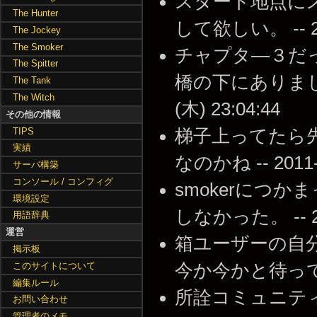
スタート地点にス
The Hunter
して欲しい。 -- 201
The Jockey
The Smoker
チャプタ―３だ
The Spitter
橋の下にありました
The Tank
The Witch
(木) 23:04:44
その他の情報
TIPS
梯子上ってたら
実績
なのかね -- 2011-0
サーバ構築
コンソール / コンフィグ
smokerにつ
環境設定
しなかった。 -- 201
用語辞典
運営
箱ユーザーの自
掲示板
このサイトについて
今か今かと待ってるわけで
編集ルール
所詮コミュニティ製の
お問い合わせ
管理者のメモ