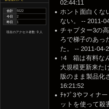
02:44:11
ホント面白くな
合計
5522
今日
2
ない。 -- 2011-04-
昨日
1
チャプター3の
現在のアクセス者数: 9 人
ろで梯子のあっ
た。 -- 2011-04-2
↑4 箱は有料
大規模更新来た
版のまま製品化される
16:21:52
ﾁｬﾌﾟ3やフィ
ットを使って殺害する