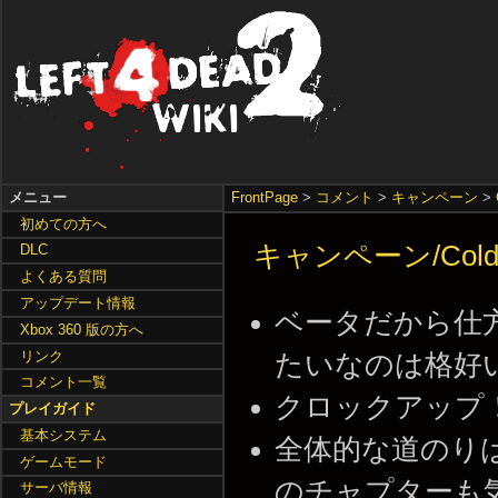
メニュー
FrontPage
>
コメント
>
キャンペーン
>
初めての方へ
キャンペーン/Cold 
DLC
よくある質問
アップデート情報
ベータだから仕
Xbox 360 版の方へ
リンク
たいなのは格好いいから
コメント一覧
クロックアップ！と叫ん
プレイガイド
基本システム
全体的な道のり
ゲームモード
のチャプターも気が抜けな
サーバ情報