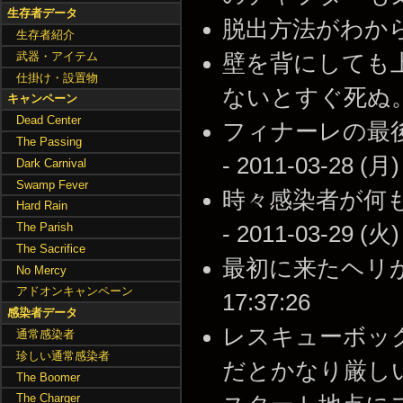
生存者データ
脱出方法がわからない・・
生存者紹介
武器・アイテム
壁を背にしても
仕掛け・設置物
ないとすぐ死ぬ。 -- 2
キャンペーン
Dead Center
フィナーレの最
The Passing
- 2011-03-28 (月)
Dark Carnival
Swamp Fever
時々感染者が何
Hard Rain
The Parish
- 2011-03-29 (火)
The Sacrifice
最初に来たヘリが突然
No Mercy
アドオンキャンペーン
17:37:26
感染者データ
レスキューボッ
通常感染者
珍しい通常感染者
だとかなり厳しい -- 2
The Boomer
The Charger