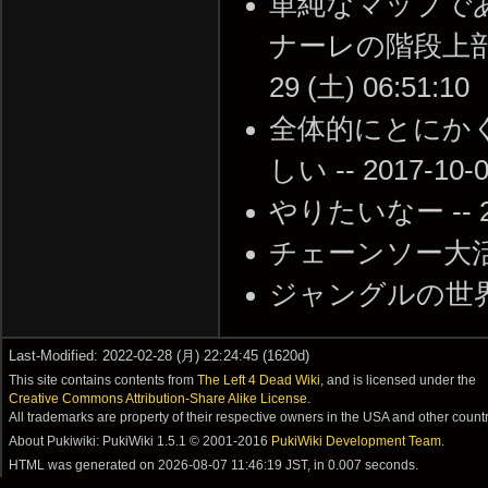
単純なマップで
ナーレの階段上部に
29 (土) 06:51:10
全体的にとにか
しい -- 2017-10-0
やりたいなー -- 201
チェーンソー大活躍 --
ジャングルの世界 -- 2
Last-Modified: 2022-02-28 (月) 22:24:45 (1620d)
This site contains contents from
The Left 4 Dead Wiki
, and is licensed under the
Creative Commons Attribution-Share Alike License
.
All trademarks are property of their respective owners in the USA and other countr
About Pukiwiki: PukiWiki 1.5.1 © 2001-2016
PukiWiki Development Team
.
HTML was generated on
2026-08-07 11:46:19 JST
, in 0.007 seconds.