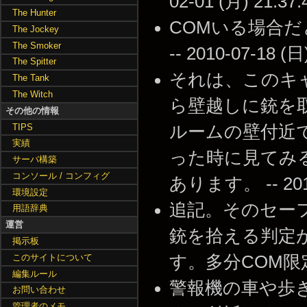
02-01 (月) 21:37:
The Hunter
COMいる場合
The Jockey
The Smoker
-- 2010-07-18 (日
The Spitter
それは、このキ
The Tank
The Witch
ら壁越しに銃を
その他の情報
TIPS
ルームの壁付近
実績
った時に見てみ
サーバ構築
コンソール / コンフィグ
あります。 -- 2010-
環境設定
追記。そのセー
用語辞典
運営
銃を拾える判定
掲示板
このサイトについて
す。多分COM限定です。
編集ルール
警報機の車や歩
お問い合わせ
管理者のメモ