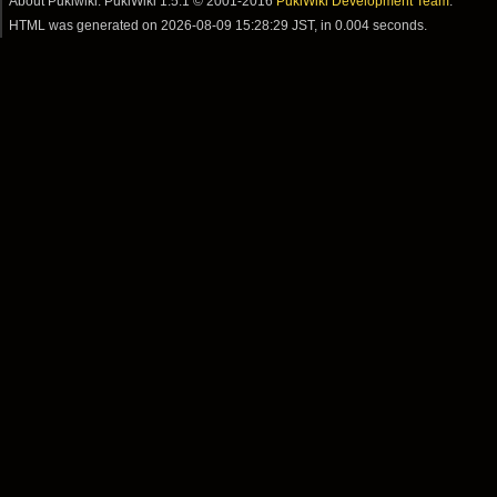
About Pukiwiki: PukiWiki 1.5.1 © 2001-2016
PukiWiki Development Team
.
HTML was generated on
2026-08-09 15:28:29 JST
, in 0.004 seconds.