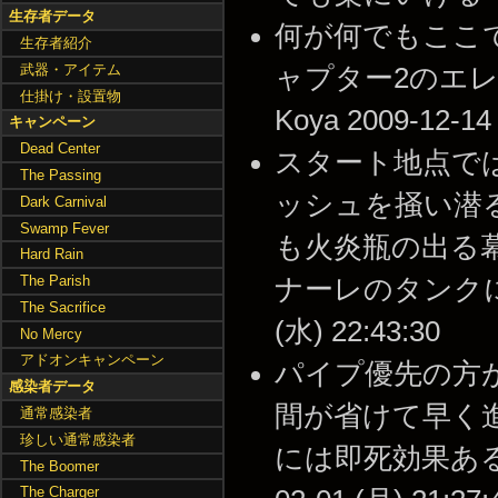
生存者データ
何が何でもここ
生存者紹介
武器・アイテム
ャプター2のエレベ
仕掛け・設置物
Koya 2009-12-14
キャンペーン
Dead Center
スタート地点で
The Passing
ッシュを掻い潜
Dark Carnival
Swamp Fever
も火炎瓶の出る
Hard Rain
The Parish
ナーレのタンクに特
The Sacrifice
(水) 22:43:30
No Mercy
アドオンキャンペーン
パイプ優先の方
感染者データ
間が省けて早く
通常感染者
珍しい通常感染者
には即死効果あるか
The Boomer
The Charger