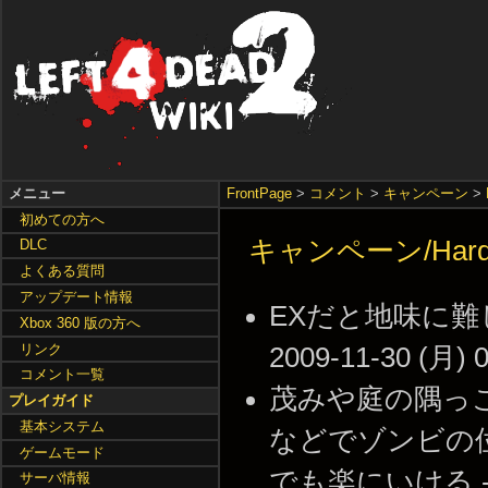
メニュー
FrontPage
>
コメント
>
キャンペーン
>
初めての方へ
キャンペーン/Hard
DLC
よくある質問
アップデート情報
EXだと地味に難
Xbox 360 版の方へ
リンク
2009-11-30 (月) 0
コメント一覧
茂みや庭の隅っ
プレイガイド
基本システム
などでゾンビの
ゲームモード
でも楽にいける -- 20
サーバ情報