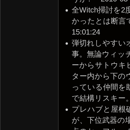
全Witch掃討
かったとは断言できな
15:01:24
弾切れしやすい
事。無論ウィッ
ーからサトウキ
ター内から下の
っている仲間を
で結構リスキー。 -- 2
プレハブと屋根
が、下位武器の