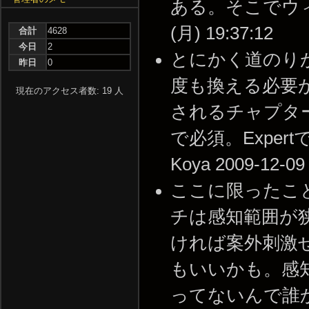
ある。そこでウィッ
(月) 19:37:12
合計
4628
今日
2
とにかく道のり
昨日
0
度も換える必要
現在のアクセス者数: 19 人
されるチャプタ
で必須。Expert
Koya 2009-12-09 
ここに限ったこ
チは感知範囲が
ければ案外刺激
もいいかも。感
ってないんで誰か頼む -