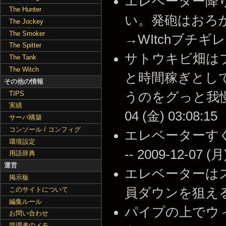
エレベーター降り
The Hunter
い。発砲はおろ
The Jockey
The Smoker
→WItchブチギレって
The Spitter
サトウキビ畑は
The Tank
The Witch
と時間稼ぎとし
その他の情報
TIPS
うのをグっと我慢し
実績
04 (金) 03:08:15
サーバ構築
コンソール / コンフィグ
エレベーターす
環境設定
-- 2009-12-07 (月
用語辞典
運営
エレベーターは
掲示板
このサイトについて
員ダウンを狙える。 --
編集ルール
パイプの上でウ
お問い合わせ
管理者のメモ