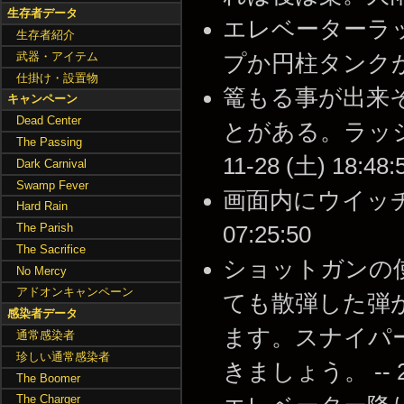
生存者データ
エレベーターラ
生存者紹介
武器・アイテム
プか円柱タンクがお勧め 
仕掛け・設置物
篭もる事が出来
キャンペーン
Dead Center
とがある。ラッシュ時
The Passing
11-28 (土) 18:48:
Dark Carnival
Swamp Fever
画面内にウイッチ三体
Hard Rain
The Parish
07:25:50
The Sacrifice
ショットガンの
No Mercy
アドオンキャンペーン
ても散弾した弾が
感染者データ
ます。スナイパ
通常感染者
珍しい通常感染者
きましょう。 -- 200
The Boomer
The Charger