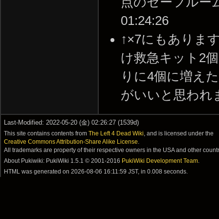
点のセーフルームの武
01:24:26
↑×7にもあり
け救急キット2
りに4個に増え
がいいと思われます。 -
Last-Modified: 2022-05-20 (金) 02:26:27 (1539d)
This site contains contents from
The Left 4 Dead Wiki
, and is licensed under the
Creative Commons Attribution-Share Alike License
.
All trademarks are property of their respective owners in the USA and other countr
About Pukiwiki: PukiWiki 1.5.1 © 2001-2016
PukiWiki Development Team
.
HTML was generated on
2026-08-06 16:11:59 JST
, in 0.008 seconds.