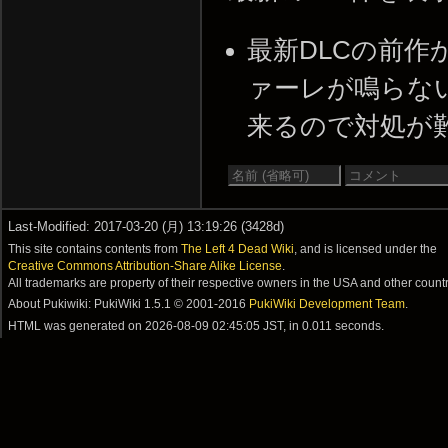
最新DLCの前
ァーレが鳴らな
来るので対処が難しいです
Last-Modified: 2017-03-20 (月) 13:19:26 (3428d)
This site contains contents from
The Left 4 Dead Wiki
, and is licensed under the
Creative Commons Attribution-Share Alike License
.
All trademarks are property of their respective owners in the USA and other countr
About Pukiwiki: PukiWiki 1.5.1 © 2001-2016
PukiWiki Development Team
.
HTML was generated on
2026-08-09 02:45:05 JST
, in 0.011 seconds.