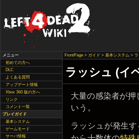
メニュー
FrontPage
>
ガイド
>
基本システム
>
ラ
初めての方へ
ラッシュ (イ
DLC
よくある質問
アップデート情報
Xbox 360 版の方へ
大量の感染者が押
リンク
いう。
コメント一覧
プレイガイド
基本システム
ラッシュが発生す
ゲームモード
から十数体の
特殊
サーバ情報