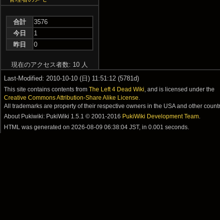
合計
3576
今日
1
昨日
0
現在のアクセス者数: 10 人
Last-Modified: 2010-10-10 (日) 11:51:12 (5781d)
This site contains contents from
The Left 4 Dead Wiki
, and is licensed under the
Creative Commons Attribution-Share Alike License
.
All trademarks are property of their respective owners in the USA and other countr
About Pukiwiki: PukiWiki 1.5.1 © 2001-2016
PukiWiki Development Team
.
HTML was generated on
2026-08-09 06:38:04 JST
, in 0.001 seconds.